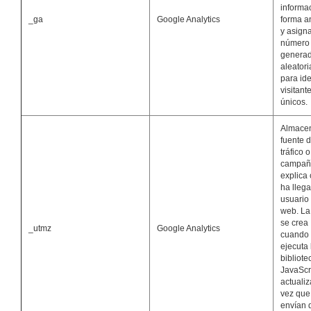
informa
_ga
Google Analytics
forma 
y asign
número
genera
aleator
para ide
visitant
únicos.
Almacen
fuente 
tráfico o
campañ
explica
ha llega
usuario 
web. La
se crea
_utmz
Google Analytics
cuando
ejecuta 
bibliote
JavaScri
actuali
vez que
envían 