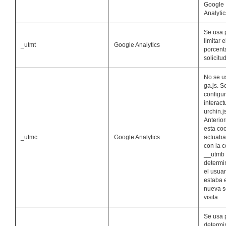
Google
Analytic
Se usa 
limitar e
_utmt
Google Analytics
porcent
solicitu
No se u
ga.js. S
configu
interact
urchin.j
Anterio
esta co
_utmc
Google Analytics
actuaba
con la 
__utmb 
determin
el usuar
estaba 
nueva s
visita.
Se usa 
determi