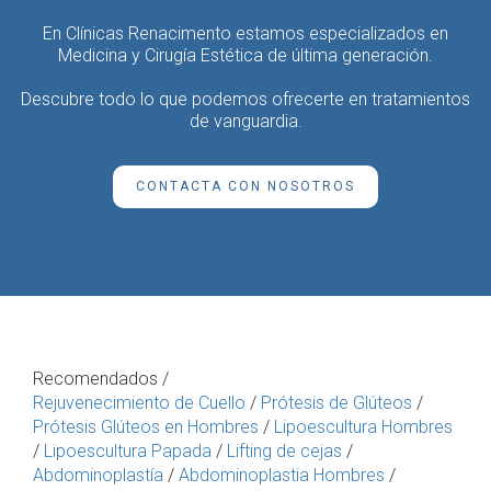
En Clínicas Renacimento estamos especializados en
Medicina y Cirugía Estética de última generación.
Descubre todo lo que podemos ofrecerte en tratamientos
de vanguardia.
CONTACTA CON NOSOTROS
Recomendados /
Rejuvenecimiento de Cuello
/
Prótesis de Glúteos
/
Prótesis Glúteos en Hombres
/
Lipoescultura Hombres
/
Lipoescultura Papada
/
Lifting de cejas
/
Abdominoplastía
/
Abdominoplastia Hombres
/