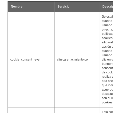
Nombre
Servicio
Descri
Se esta
cuando
usuario
o recha
política
cookies
sitio we
acción 
cuando
usuario
cookie_consent_level
clinicarenacimiento.com
clic en 
banner 
consent
de cook
realiza
otra acc
que ind
acuerdo
desacu
con el 
cookies
Esta co