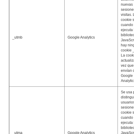
nuevas
sesione
visitas.
cookie 
cuando
ejecuta 
bibliote
_utmb
Google Analytics
JavaScr
hay nin
cookie 
La cook
actuali
vez que
envían 
Google
Analytic
Se usa 
distingu
usuario
sesione
cookie 
cuando
ejecuta 
bibliote
_utma
Google Analytics
JavaScr