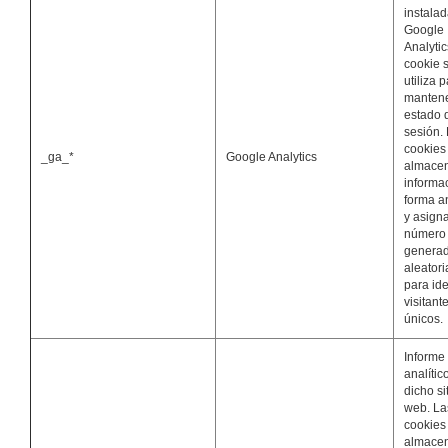
instalad
Google
Analytic
cookie 
utiliza 
mantene
estado 
sesión.
cookies
_ga_*
Google Analytics
almace
informa
forma 
y asign
número
genera
aleator
para ide
visitant
únicos.
Informe
analític
dicho si
web. La
cookies
almace